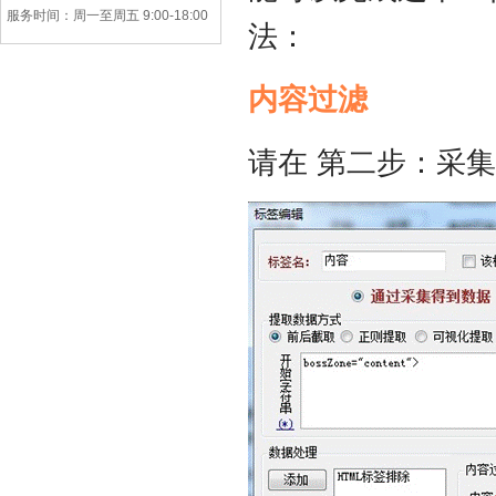
服务时间：周一至周五 9:00-18:00
法：
内容过滤
请在 第二步：采