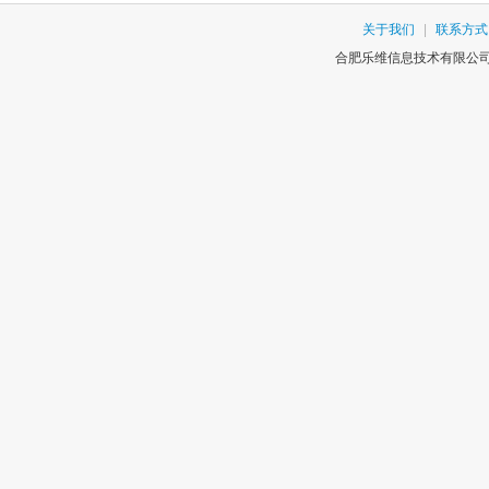
关于我们
|
联系方式
合肥乐维信息技术有限公司版权