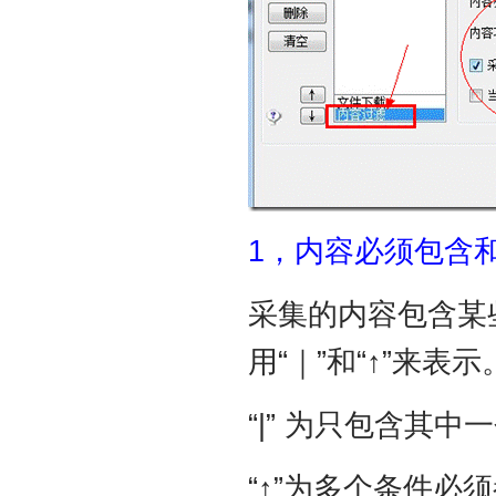
1，内容必须包含
采集的内容包含某
用“｜”和“↑”来表示
“|” 为只包含其
“↑”为多个条件