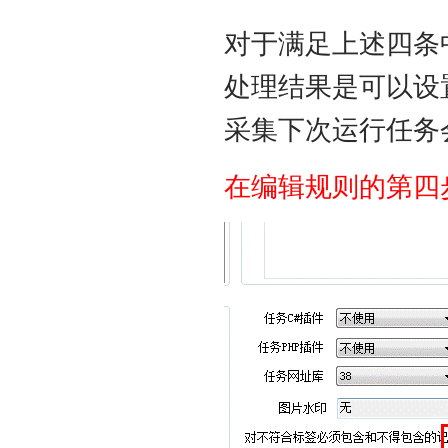
对于满足上述四条
处理结果是可以设
采集下次运行任务
在编辑规则的第四