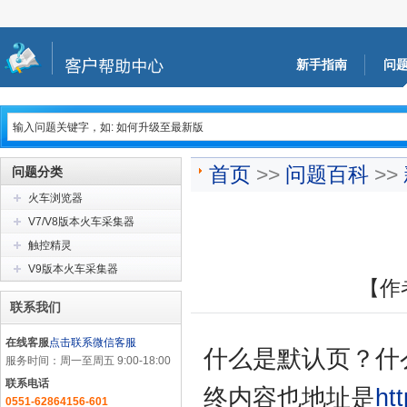
新手指南
问
首页
>>
问题百科
>>
问题分类
火车浏览器
V7/V8版本火车采集器
触控精灵
V9版本火车采集器
【作
联系我们
在线客服
点击联系微信客服
什么是默认页？什
服务时间：周一至周五 9:00-18:00
联系电话
终内容也地址是
ht
0551-62864156-601