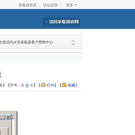
采集器首页
|
论坛交流
|
更多
欢迎访问火车采集器客户帮助中心
能
宾】【字号：
大
中
小
】【
打印
】【
收藏
】