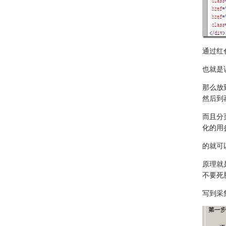
通过红色
也就是
那么放到
然后到
而且分页地
化的用
的就可
原理就
不要死
写到采