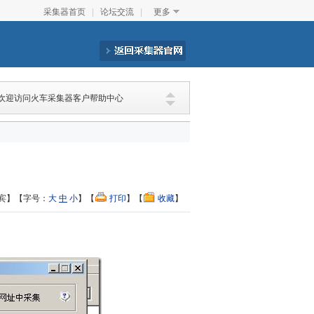
采集器首页
|
论坛交流
|
更多
欢迎访问火车采集器客户帮助中心
宾】【字号：
大
中
小
】【
打印
】【
收藏
】