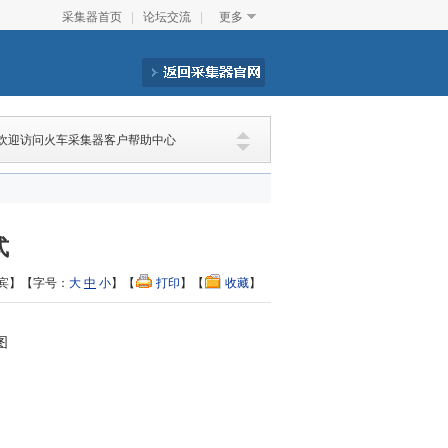
采集器首页
|
论坛交流
|
更多
欢迎访问火车采集器客户帮助中心
式
宾】【字号：
大
中
小
】【
打印
】【
收藏
】
图