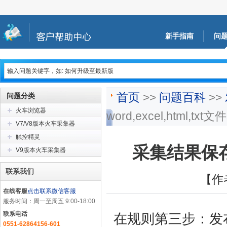
新手指南
问
首页
>>
问题百科
>>
问题分类
火车浏览器
word,excel,html,txt文件
V7/V8版本火车采集器
触控精灵
采集结果保存为本
V9版本火车采集器
联系我们
【作
在线客服
点击联系微信客服
服务时间：周一至周五 9:00-18:00
联系电话
在规则第三步：发
0551-62864156-601