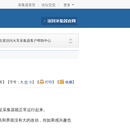
采集器首页
|
论坛交流
|
更多
欢迎访问火车采集器客户帮助中心
宾】【字号：
大
中
小
】【
打印
】【
收藏
】
证采集器能正常运行起来。
方法和界面没有大的改动，你如果感兴趣也