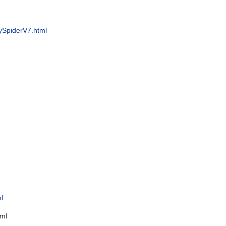
ySpiderV7.html
l
ml